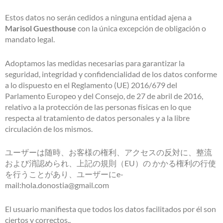
Estos datos no serán cedidos a ninguna entidad ajena a
Marisol Guesthouse
con la única excepción de obligación o
mandato legal.
Adoptamos las medidas necesarias para garantizar la
seguridad, integridad y confidencialidad de los datos conforme
a lo dispuesto en el Reglamento (UE) 2016/679 del
Parlamento Europeo y del Consejo, de 27 de abril de 2016,
relativo a la protección de las personas físicas en lo que
respecta al tratamiento de datos personales y a la libre
circulación de los mismos.
ユーザーは随時、お客様の権利、アクセスの反対に、整流
および消認められ、上記の規則（EU）の かかる権利の行使
を行うことがあり、ユーザーにe-
mail:hola.donostia@gmail.com
El usuario manifiesta que todos los datos facilitados por él son
ciertos y correctos..