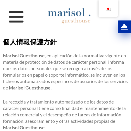
コ
ン
テ
ン
ツ
へ
個人情報保護方針
ス
キ
ッ
Marisol Guesthouse
, en aplicación de la normativa vigente en
プ
materia de protección de datos de carácter personal, informa
que los datos personales que se recogen a través de los
formularios en papel o soporte informático, se incluyen en los
ficheros automatizados específicos de usuarios de los servicios
de
Marisol Guesthouse
.
La recogida y tratamiento automatizado de los datos de
carácter personal tiene como finalidad el mantenimiento de la
relación comercial y el desempeño de tareas de información,
formación, asesoramiento y otras actividades propias de
Marisol Guesthouse
.